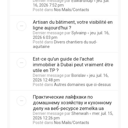
Dernier message par
Edwardfluip
«
jeu. juil.
16, 2026 7:52 pm
Posté dans
Nos Mails/Contacts
Artisan du bâtiment, votre visibilité en
ligne aujourd'hui ?
Dernier message par
Sylvainp
«
jeu. juil. 16,
2026 6:03 pm
Posté dans
Divers chantiers du sud-
aquitaine
Est-ce qu'un guide de l'achat
immobilier à Dubaï peut vraiment être
utile en TP ?
Dernier message par
Borislav
«
jeu. juil. 16,
2026 12:48 pm
Posté dans
Autres domaines que ci-dessus
Практические лайфхаки по
домашнему хозяйству и кухонному
делу на веб-ресурсе zemelka.ua
Dernier message par
Shenwah
«
mer. juil. 15,
2026 12:26 pm
Posté dans
Nos Mails/Contacts