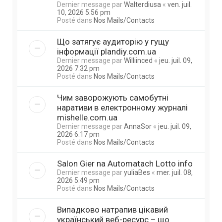
Dernier message par
Walterdiusa
«
ven. juil.
10, 2026 5:56 pm
Posté dans
Nos Mails/Contacts
Що затягує аудиторію у гущу
інформації plandiy.com.ua
Dernier message par
Williinced
«
jeu. juil. 09,
2026 7:32 pm
Posté dans
Nos Mails/Contacts
Чим заворожують самобутні
наративи в електронному журналі
mishelle.com.ua
Dernier message par
AnnaSor
«
jeu. juil. 09,
2026 6:17 pm
Posté dans
Nos Mails/Contacts
Salon Gier na Automatach Lotto info
Dernier message par
yuliaBes
«
mer. juil. 08,
2026 5:49 pm
Posté dans
Nos Mails/Contacts
Випадково натрапив цікавий
український веб-ресурс – що