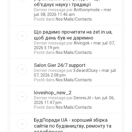
об'єднує науку і традиції
Dernier message par
Anthonymoile
«
mer.
juil. 08, 2026 11:46 am
Posté dans
Nos Mails/Contacts
Що радимо прочитати на zet.in.ua,
щоб день був не даремно
Dernier message par
Alvingok
«
mar. juil. 07,
2026 5:19 pm
Posté dans
Nos Mails/Contacts
Salon Gier 24/7 support
Dernier message par
EdwardClusy
«
mar. juil.
07, 2026 2:08 pm
Posté dans
Nos Mails/Contacts
loveshop_new_2
Dernier message par
DennisJit
«
lun. juil. 06,
2026 11:47 pm
Posté dans
Nos Mails/Contacts
БудПоради UA - хороший збірка
сайтів по будівництву, ремонту та
оздобленню