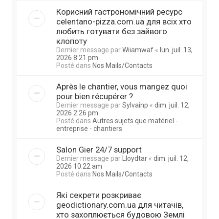
Корисний гастрономічний ресурс
celentano-pizza.com.ua для всіх хто
любить готувати без зайвого
клопоту
Dernier message par
Wiiamwaf
«
lun. juil. 13,
2026 8:21 pm
Posté dans
Nos Mails/Contacts
Après le chantier, vous mangez quoi
pour bien récupérer ?
Dernier message par
Sylvainp
«
dim. juil. 12,
2026 2:26 pm
Posté dans
Autres sujets que matériel -
entreprise - chantiers
Salon Gier 24/7 support
Dernier message par
Lloydtar
«
dim. juil. 12,
2026 10:22 am
Posté dans
Nos Mails/Contacts
Які секрети розкриває
geodictionary.com.ua для читачів,
хто захоплюється будовою Землі