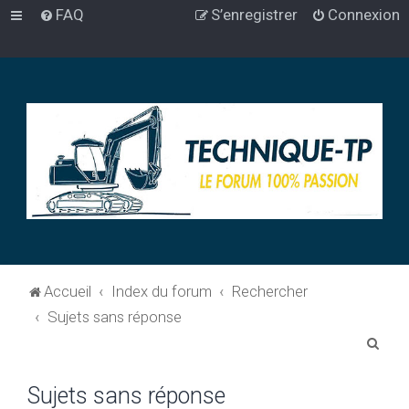
FAQ
S’enregistrer
Connexion
Accueil
Index du forum
Rechercher
Sujets sans réponse
R
e
Sujets sans réponse
c