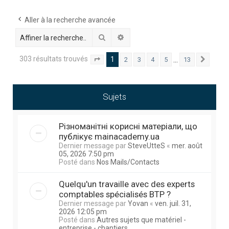
h
e
Aller à la recherche avancée
r
Rechercher
Recherche avancée
c
303 résultats trouvés
1
…
2
3
4
5
13
Page
1
sur
13
Suivan
h
e
r
Sujets
Різноманітні корисні матеріали, що
публікує mainacademy.ua
Dernier message par
SteveUtteS
«
mer. août
05, 2026 7:50 pm
Posté dans
Nos Mails/Contacts
Quelqu'un travaille avec des experts
comptables spécialisés BTP ?
Dernier message par
Yovan
«
ven. juil. 31,
2026 12:05 pm
Posté dans
Autres sujets que matériel -
entreprise - chantiers