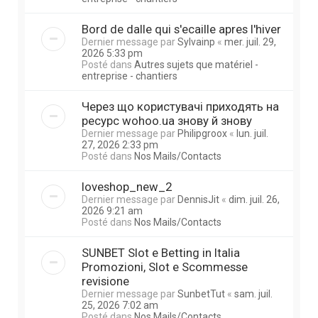
Bord de dalle qui s'ecaille apres l'hiver
Dernier message par
Sylvainp
«
mer. juil. 29,
2026 5:33 pm
Posté dans
Autres sujets que matériel -
entreprise - chantiers
Через що користувачі приходять на
ресурс wohoo.ua знову й знову
Dernier message par
Philipgroox
«
lun. juil.
27, 2026 2:33 pm
Posté dans
Nos Mails/Contacts
loveshop_new_2
Dernier message par
DennisJit
«
dim. juil. 26,
2026 9:21 am
Posté dans
Nos Mails/Contacts
SUNBET Slot e Betting in Italia
Promozioni, Slot e Scommesse
revisione
Dernier message par
SunbetTut
«
sam. juil.
25, 2026 7:02 am
Posté dans
Nos Mails/Contacts