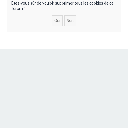
r
Êtes-vous sûr de vouloir supprimer tous les cookies de ce
forum ?
c
h
e
r