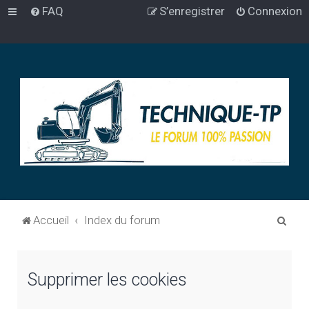
FAQ
S’enregistrer
Connexion
R
Accueil
Index du forum
e
c
Supprimer les cookies
h
e