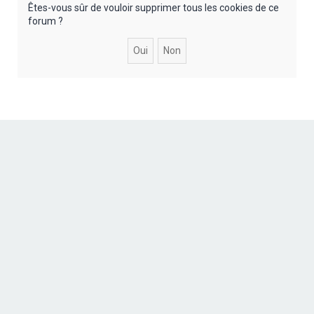
r
Êtes-vous sûr de vouloir supprimer tous les cookies de ce
forum ?
c
h
e
r