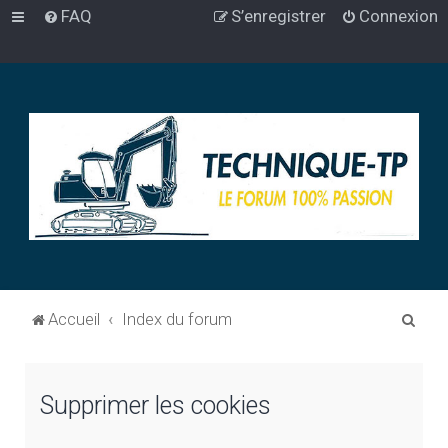
FAQ
S’enregistrer
Connexion
R
Accueil
Index du forum
e
c
Supprimer les cookies
h
e