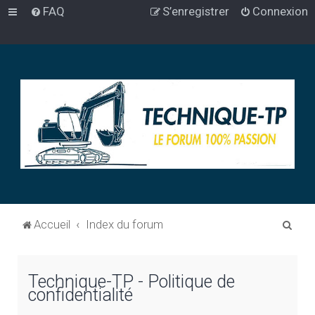
FAQ
S’enregistrer
Connexion
R
Accueil
Index du forum
e
c
Technique-TP - Politique de
h
confidentialité
e