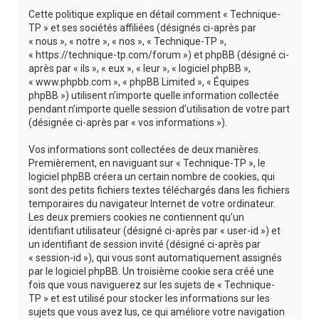
r
Cette politique explique en détail comment « Technique-
c
TP » et ses sociétés affiliées (désignés ci-après par
« nous », « notre », « nos », « Technique-TP »,
h
« https://technique-tp.com/forum ») et phpBB (désigné ci-
e
après par « ils », « eux », « leur », « logiciel phpBB »,
« www.phpbb.com », « phpBB Limited », « Équipes
r
phpBB ») utilisent n’importe quelle information collectée
pendant n’importe quelle session d’utilisation de votre part
(désignée ci-après par « vos informations »).
Vos informations sont collectées de deux manières.
Premièrement, en naviguant sur « Technique-TP », le
logiciel phpBB créera un certain nombre de cookies, qui
sont des petits fichiers textes téléchargés dans les fichiers
temporaires du navigateur Internet de votre ordinateur.
Les deux premiers cookies ne contiennent qu’un
identifiant utilisateur (désigné ci-après par « user-id ») et
un identifiant de session invité (désigné ci-après par
« session-id »), qui vous sont automatiquement assignés
par le logiciel phpBB. Un troisième cookie sera créé une
fois que vous naviguerez sur les sujets de « Technique-
TP » et est utilisé pour stocker les informations sur les
sujets que vous avez lus, ce qui améliore votre navigation