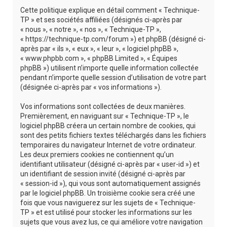
r
Cette politique explique en détail comment « Technique-
c
TP » et ses sociétés affiliées (désignés ci-après par
« nous », « notre », « nos », « Technique-TP »,
h
« https://technique-tp.com/forum ») et phpBB (désigné ci-
e
après par « ils », « eux », « leur », « logiciel phpBB »,
« www.phpbb.com », « phpBB Limited », « Équipes
r
phpBB ») utilisent n’importe quelle information collectée
pendant n’importe quelle session d’utilisation de votre part
(désignée ci-après par « vos informations »).
Vos informations sont collectées de deux manières.
Premièrement, en naviguant sur « Technique-TP », le
logiciel phpBB créera un certain nombre de cookies, qui
sont des petits fichiers textes téléchargés dans les fichiers
temporaires du navigateur Internet de votre ordinateur.
Les deux premiers cookies ne contiennent qu’un
identifiant utilisateur (désigné ci-après par « user-id ») et
un identifiant de session invité (désigné ci-après par
« session-id »), qui vous sont automatiquement assignés
par le logiciel phpBB. Un troisième cookie sera créé une
fois que vous naviguerez sur les sujets de « Technique-
TP » et est utilisé pour stocker les informations sur les
sujets que vous avez lus, ce qui améliore votre navigation