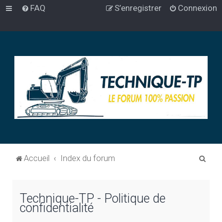
FAQ
S’enregistrer
Connexion
R
Accueil
Index du forum
e
c
Technique-TP - Politique de
h
confidentialité
e