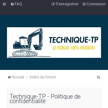
FAQ
S’enregistrer
Connexion
R
Accueil
Index du forum
e
c
Technique-TP - Politique de
h
confidentialité
e