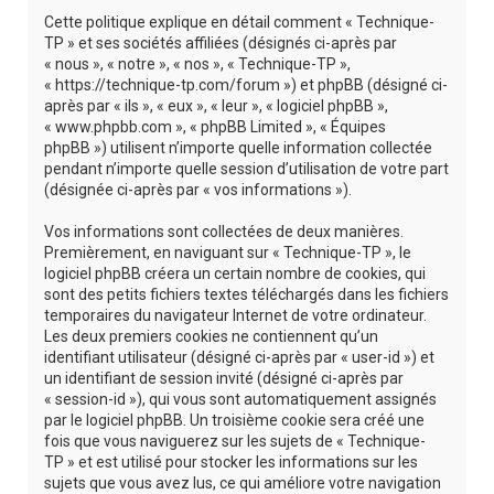
r
Cette politique explique en détail comment « Technique-
c
TP » et ses sociétés affiliées (désignés ci-après par
« nous », « notre », « nos », « Technique-TP »,
h
« https://technique-tp.com/forum ») et phpBB (désigné ci-
e
après par « ils », « eux », « leur », « logiciel phpBB »,
« www.phpbb.com », « phpBB Limited », « Équipes
r
phpBB ») utilisent n’importe quelle information collectée
pendant n’importe quelle session d’utilisation de votre part
(désignée ci-après par « vos informations »).
Vos informations sont collectées de deux manières.
Premièrement, en naviguant sur « Technique-TP », le
logiciel phpBB créera un certain nombre de cookies, qui
sont des petits fichiers textes téléchargés dans les fichiers
temporaires du navigateur Internet de votre ordinateur.
Les deux premiers cookies ne contiennent qu’un
identifiant utilisateur (désigné ci-après par « user-id ») et
un identifiant de session invité (désigné ci-après par
« session-id »), qui vous sont automatiquement assignés
par le logiciel phpBB. Un troisième cookie sera créé une
fois que vous naviguerez sur les sujets de « Technique-
TP » et est utilisé pour stocker les informations sur les
sujets que vous avez lus, ce qui améliore votre navigation