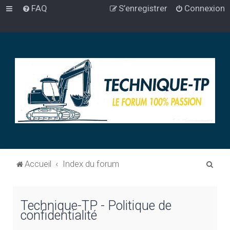
FAQ
S’enregistrer
Connexion
R
Accueil
Index du forum
e
c
Technique-TP - Politique de
h
confidentialité
e