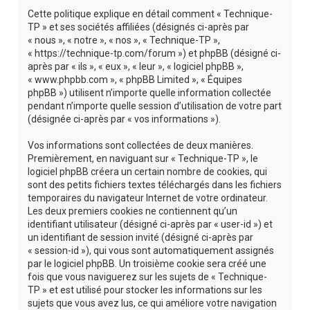
r
Cette politique explique en détail comment « Technique-
c
TP » et ses sociétés affiliées (désignés ci-après par
« nous », « notre », « nos », « Technique-TP »,
h
« https://technique-tp.com/forum ») et phpBB (désigné ci-
e
après par « ils », « eux », « leur », « logiciel phpBB »,
« www.phpbb.com », « phpBB Limited », « Équipes
r
phpBB ») utilisent n’importe quelle information collectée
pendant n’importe quelle session d’utilisation de votre part
(désignée ci-après par « vos informations »).
Vos informations sont collectées de deux manières.
Premièrement, en naviguant sur « Technique-TP », le
logiciel phpBB créera un certain nombre de cookies, qui
sont des petits fichiers textes téléchargés dans les fichiers
temporaires du navigateur Internet de votre ordinateur.
Les deux premiers cookies ne contiennent qu’un
identifiant utilisateur (désigné ci-après par « user-id ») et
un identifiant de session invité (désigné ci-après par
« session-id »), qui vous sont automatiquement assignés
par le logiciel phpBB. Un troisième cookie sera créé une
fois que vous naviguerez sur les sujets de « Technique-
TP » et est utilisé pour stocker les informations sur les
sujets que vous avez lus, ce qui améliore votre navigation