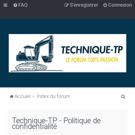
FAQ
S’enregistrer
Connexion
R
Accueil
Index du forum
e
c
Technique-TP - Politique de
h
confidentialité
e