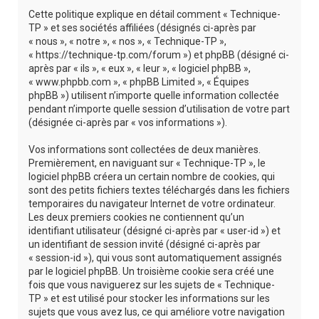
r
Cette politique explique en détail comment « Technique-
c
TP » et ses sociétés affiliées (désignés ci-après par
« nous », « notre », « nos », « Technique-TP »,
h
« https://technique-tp.com/forum ») et phpBB (désigné ci-
e
après par « ils », « eux », « leur », « logiciel phpBB »,
« www.phpbb.com », « phpBB Limited », « Équipes
r
phpBB ») utilisent n’importe quelle information collectée
pendant n’importe quelle session d’utilisation de votre part
(désignée ci-après par « vos informations »).
Vos informations sont collectées de deux manières.
Premièrement, en naviguant sur « Technique-TP », le
logiciel phpBB créera un certain nombre de cookies, qui
sont des petits fichiers textes téléchargés dans les fichiers
temporaires du navigateur Internet de votre ordinateur.
Les deux premiers cookies ne contiennent qu’un
identifiant utilisateur (désigné ci-après par « user-id ») et
un identifiant de session invité (désigné ci-après par
« session-id »), qui vous sont automatiquement assignés
par le logiciel phpBB. Un troisième cookie sera créé une
fois que vous naviguerez sur les sujets de « Technique-
TP » et est utilisé pour stocker les informations sur les
sujets que vous avez lus, ce qui améliore votre navigation