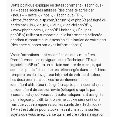
r
Cette politique explique en détail comment « Technique-
c
TP » et ses sociétés affiliées (désignés ci-après par
« nous », « notre », « nos », « Technique-TP »,
h
« https://technique-tp.com/forum ») et phpBB (désigné ci-
e
après par « ils », « eux », « leur », « logiciel phpBB »,
« www.phpbb.com », « phpBB Limited », « Équipes
r
phpBB ») utilisent n’importe quelle information collectée
pendant n’importe quelle session d’utilisation de votre part
(désignée ci-après par « vos informations »).
Vos informations sont collectées de deux manières.
Premièrement, en naviguant sur « Technique-TP », le
logiciel phpBB créera un certain nombre de cookies, qui
sont des petits fichiers textes téléchargés dans les fichiers
temporaires du navigateur Internet de votre ordinateur.
Les deux premiers cookies ne contiennent qu’un
identifiant utilisateur (désigné ci-après par « user-id ») et
un identifiant de session invité (désigné ci-après par
« session-id »), qui vous sont automatiquement assignés
par le logiciel phpBB. Un troisième cookie sera créé une
fois que vous naviguerez sur les sujets de « Technique-
TP » et est utilisé pour stocker les informations sur les
sujets que vous avez lus, ce qui améliore votre navigation