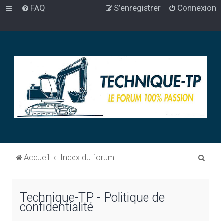
FAQ
S’enregistrer
Connexion
R
Accueil
Index du forum
e
c
Technique-TP - Politique de
h
confidentialité
e