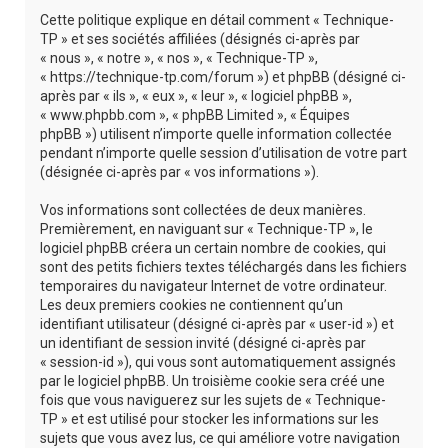
r
Cette politique explique en détail comment « Technique-
c
TP » et ses sociétés affiliées (désignés ci-après par
« nous », « notre », « nos », « Technique-TP »,
h
« https://technique-tp.com/forum ») et phpBB (désigné ci-
e
après par « ils », « eux », « leur », « logiciel phpBB »,
« www.phpbb.com », « phpBB Limited », « Équipes
r
phpBB ») utilisent n’importe quelle information collectée
pendant n’importe quelle session d’utilisation de votre part
(désignée ci-après par « vos informations »).
Vos informations sont collectées de deux manières.
Premièrement, en naviguant sur « Technique-TP », le
logiciel phpBB créera un certain nombre de cookies, qui
sont des petits fichiers textes téléchargés dans les fichiers
temporaires du navigateur Internet de votre ordinateur.
Les deux premiers cookies ne contiennent qu’un
identifiant utilisateur (désigné ci-après par « user-id ») et
un identifiant de session invité (désigné ci-après par
« session-id »), qui vous sont automatiquement assignés
par le logiciel phpBB. Un troisième cookie sera créé une
fois que vous naviguerez sur les sujets de « Technique-
TP » et est utilisé pour stocker les informations sur les
sujets que vous avez lus, ce qui améliore votre navigation