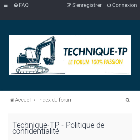
FAQ
S’enregistrer
Connexion
R
Accueil
Index du forum
e
c
Technique-TP - Politique de
h
confidentialité
e