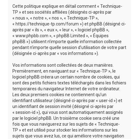
r
Cette politique explique en détail comment « Technique-
c
TP » et ses sociétés affiliées (désignés ci-après par
« nous », « notre », « nos », « Technique-TP »,
h
« https://technique-tp.com/forum ») et phpBB (désigné ci-
e
après par « ils », « eux », « leur », « logiciel phpBB »,
« www.phpbb.com », « phpBB Limited », « Équipes
r
phpBB ») utilisent n’importe quelle information collectée
pendant n’importe quelle session d’utilisation de votre part
(désignée ci-après par « vos informations »).
Vos informations sont collectées de deux manières.
Premièrement, en naviguant sur « Technique-TP », le
logiciel phpBB créera un certain nombre de cookies, qui
sont des petits fichiers textes téléchargés dans les fichiers
temporaires du navigateur Internet de votre ordinateur.
Les deux premiers cookies ne contiennent qu’un
identifiant utilisateur (désigné ci-après par « user-id ») et
un identifiant de session invité (désigné ci-après par
« session-id »), qui vous sont automatiquement assignés
par le logiciel phpBB. Un troisième cookie sera créé une
fois que vous naviguerez sur les sujets de « Technique-
TP » et est utilisé pour stocker les informations sur les
sujets que vous avez lus, ce qui améliore votre navigation