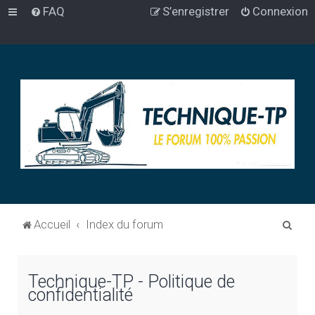
FAQ
S’enregistrer
Connexion
R
Accueil
Index du forum
e
c
Technique-TP - Politique de
h
confidentialité
e