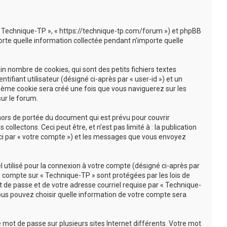
, « Technique-TP », « https://technique-tp.com/forum ») et phpBB
mporte quelle information collectée pendant n’importe quelle
n nombre de cookies, qui sont des petits fichiers textes
ifiant utilisateur (désigné ci-après par « user-id ») et un
isième cookie sera créé une fois que vous naviguerez sur les
sur le forum.
hors de portée du document qui est prévu pour couvrir
lectons. Ceci peut être, et n’est pas limité à : la publication
 ici par « votre compte ») et les messages que vous envoyez
 utilisé pour la connexion à votre compte (désigné ci-après par
re compte sur « Technique-TP » sont protégées par les lois de
 de passe et de votre adresse courriel requise par « Technique-
 vous pouvez choisir quelle information de votre compte sera
 mot de passe sur plusieurs sites Internet différents. Votre mot