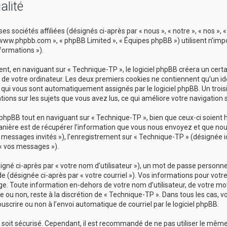
alité
es sociétés affiliées (désignés ci-après par « nous », « notre », « nos »
 », « www.phpbb.com », « phpBB Limited », « Équipes phpBB ») utilisent n’i
nformations »).
, en naviguant sur « Technique-TP », le logiciel phpBB créera un certai
de votre ordinateur. Les deux premiers cookies ne contiennent qu’un ident
»), qui vous sont automatiquement assignés par le logiciel phpBB. Un tro
tions sur les sujets que vous avez lus, ce qui améliore votre navigation 
phpBB tout en naviguant sur « Technique-TP », bien que ceux-ci soient 
ère est de récupérer l’information que vous nous envoyez et que nous col
 « messages invités »), l’enregistrement sur « Technique-TP » (désignée
 « vos messages »).
né ci-après par « votre nom d’utilisateur »), un mot de passe personnel
de (désignée ci-après par « votre courriel »). Vos informations pour vot
e. Toute information en-dehors de votre nom d’utilisateur, de votre mot
re ou non, reste à la discrétion de « Technique-TP ». Dans tous les cas,
uscrire ou non à l’envoi automatique de courriel par le logiciel phpBB.
 soit sécurisé. Cependant, il est recommandé de ne pas utiliser le même