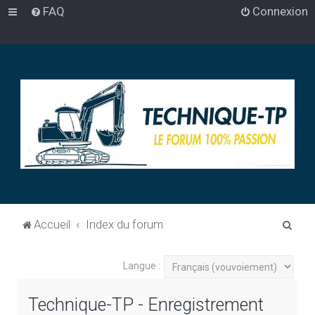
FAQ
Connexion
R
Accueil
Index du forum
e
c
Langue :
h
Technique-TP - Enregistrement
e