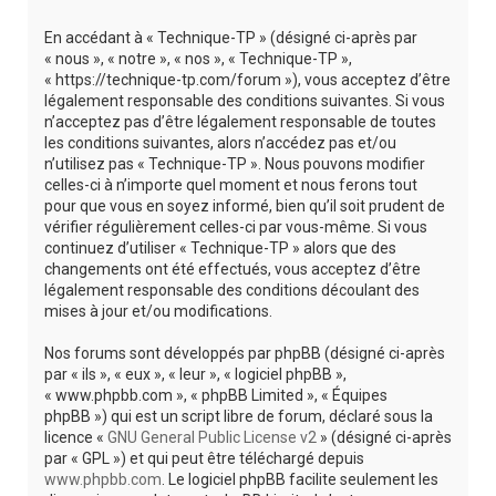
r
En accédant à « Technique-TP » (désigné ci-après par
c
« nous », « notre », « nos », « Technique-TP »,
h
« https://technique-tp.com/forum »), vous acceptez d’être
légalement responsable des conditions suivantes. Si vous
e
n’acceptez pas d’être légalement responsable de toutes
r
les conditions suivantes, alors n’accédez pas et/ou
n’utilisez pas « Technique-TP ». Nous pouvons modifier
celles-ci à n’importe quel moment et nous ferons tout
pour que vous en soyez informé, bien qu’il soit prudent de
vérifier régulièrement celles-ci par vous-même. Si vous
continuez d’utiliser « Technique-TP » alors que des
changements ont été effectués, vous acceptez d’être
légalement responsable des conditions découlant des
mises à jour et/ou modifications.
Nos forums sont développés par phpBB (désigné ci-après
par « ils », « eux », « leur », « logiciel phpBB »,
« www.phpbb.com », « phpBB Limited », « Équipes
phpBB ») qui est un script libre de forum, déclaré sous la
licence «
GNU General Public License v2
» (désigné ci-après
par « GPL ») et qui peut être téléchargé depuis
www.phpbb.com
. Le logiciel phpBB facilite seulement les