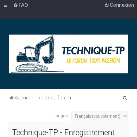
FAQ
Connexion
R
Accueil
Index du forum
e
c
Langue :
h
Technique-TP - Enregistrement
e