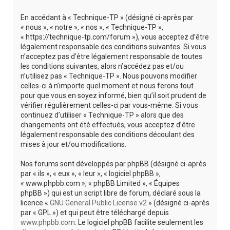
r
En accédant à « Technique-TP » (désigné ci-après par
c
« nous », « notre », « nos », « Technique-TP »,
h
« https://technique-tp.com/forum »), vous acceptez d’être
légalement responsable des conditions suivantes. Si vous
e
n’acceptez pas d’être légalement responsable de toutes
r
les conditions suivantes, alors n’accédez pas et/ou
n’utilisez pas « Technique-TP ». Nous pouvons modifier
celles-ci à n’importe quel moment et nous ferons tout
pour que vous en soyez informé, bien qu’il soit prudent de
vérifier régulièrement celles-ci par vous-même. Si vous
continuez d’utiliser « Technique-TP » alors que des
changements ont été effectués, vous acceptez d’être
légalement responsable des conditions découlant des
mises à jour et/ou modifications.
Nos forums sont développés par phpBB (désigné ci-après
par « ils », « eux », « leur », « logiciel phpBB »,
« www.phpbb.com », « phpBB Limited », « Équipes
phpBB ») qui est un script libre de forum, déclaré sous la
licence «
GNU General Public License v2
» (désigné ci-après
par « GPL ») et qui peut être téléchargé depuis
www.phpbb.com
. Le logiciel phpBB facilite seulement les