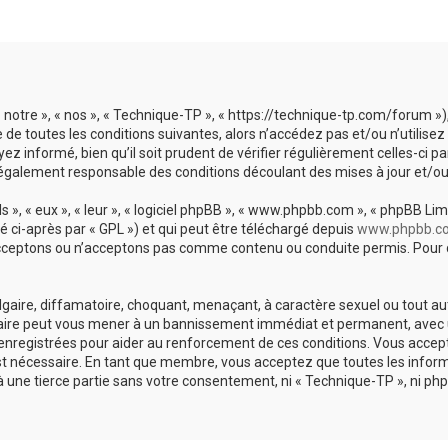
« notre », « nos », « Technique-TP », « https://technique-tp.com/forum 
de toutes les conditions suivantes, alors n’accédez pas et/ou n’utilise
 informé, bien qu’il soit prudent de vérifier régulièrement celles-ci p
également responsable des conditions découlant des mises à jour et/ou
», « eux », « leur », « logiciel phpBB », « www.phpbb.com », « phpBB Limi
é ci-après par « GPL ») et qui peut être téléchargé depuis
www.phpbb.c
acceptons ou n’acceptons pas comme contenu ou conduite permis. Pour d
gaire, diffamatoire, choquant, menaçant, à caractère sexuel ou tout aut
 faire peut vous mener à un bannissement immédiat et permanent, avec une
enregistrées pour aider au renforcement de ces conditions. Vous accep
est nécessaire. En tant que membre, vous acceptez que toutes les infor
à une tierce partie sans votre consentement, ni « Technique-TP », ni 