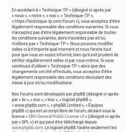
r
En accédant à « Technique-TP » (désigné ci-après par
c
« nous », « notre », « nos », « Technique-TP »,
h
« https://technique-tp.com/forum »), vous acceptez d’être
légalement responsable des conditions suivantes. Si vous
e
n’acceptez pas d’être légalement responsable de toutes
r
les conditions suivantes, alors n’accédez pas et/ou
n’utilisez pas « Technique-TP ». Nous pouvons modifier
celles-ci à n’importe quel moment et nous ferons tout
pour que vous en soyez informé, bien qu’il soit prudent de
vérifier régulièrement celles-ci par vous-même. Si vous
continuez d’utiliser « Technique-TP » alors que des
changements ont été effectués, vous acceptez d’être
légalement responsable des conditions découlant des
mises à jour et/ou modifications.
Nos forums sont développés par phpBB (désigné ci-après
par « ils », « eux », « leur », « logiciel phpBB »,
« www.phpbb.com », « phpBB Limited », « Équipes
phpBB ») qui est un script libre de forum, déclaré sous la
licence «
GNU General Public License v2
» (désigné ci-après
par « GPL ») et qui peut être téléchargé depuis
www.phpbb.com
. Le logiciel phpBB facilite seulement les