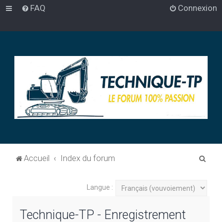
FAQ
Connexion
R
Accueil
Index du forum
e
c
Langue :
h
Technique-TP - Enregistrement
e