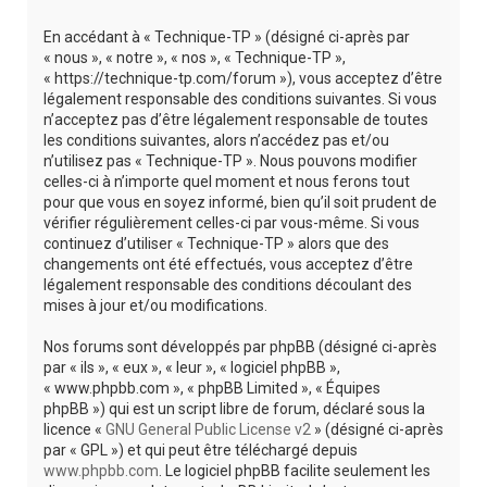
r
En accédant à « Technique-TP » (désigné ci-après par
c
« nous », « notre », « nos », « Technique-TP »,
h
« https://technique-tp.com/forum »), vous acceptez d’être
légalement responsable des conditions suivantes. Si vous
e
n’acceptez pas d’être légalement responsable de toutes
r
les conditions suivantes, alors n’accédez pas et/ou
n’utilisez pas « Technique-TP ». Nous pouvons modifier
celles-ci à n’importe quel moment et nous ferons tout
pour que vous en soyez informé, bien qu’il soit prudent de
vérifier régulièrement celles-ci par vous-même. Si vous
continuez d’utiliser « Technique-TP » alors que des
changements ont été effectués, vous acceptez d’être
légalement responsable des conditions découlant des
mises à jour et/ou modifications.
Nos forums sont développés par phpBB (désigné ci-après
par « ils », « eux », « leur », « logiciel phpBB »,
« www.phpbb.com », « phpBB Limited », « Équipes
phpBB ») qui est un script libre de forum, déclaré sous la
licence «
GNU General Public License v2
» (désigné ci-après
par « GPL ») et qui peut être téléchargé depuis
www.phpbb.com
. Le logiciel phpBB facilite seulement les