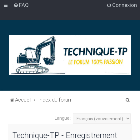
FAQ
Connexion
R
Accueil
Index du forum
e
c
Langue :
h
Technique-TP - Enregistrement
e