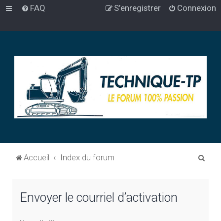
FAQ
S’enregistrer
Connexion
R
Accueil
Index du forum
e
c
Envoyer le courriel d’activation
h
e