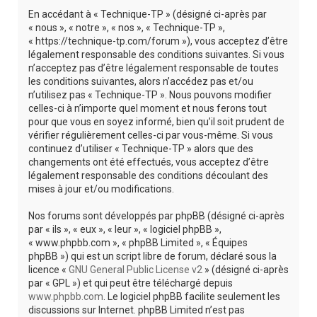
r
En accédant à « Technique-TP » (désigné ci-après par
c
« nous », « notre », « nos », « Technique-TP »,
« https://technique-tp.com/forum »), vous acceptez d’être
h
légalement responsable des conditions suivantes. Si vous
e
n’acceptez pas d’être légalement responsable de toutes
les conditions suivantes, alors n’accédez pas et/ou
r
n’utilisez pas « Technique-TP ». Nous pouvons modifier
celles-ci à n’importe quel moment et nous ferons tout
pour que vous en soyez informé, bien qu’il soit prudent de
vérifier régulièrement celles-ci par vous-même. Si vous
continuez d’utiliser « Technique-TP » alors que des
changements ont été effectués, vous acceptez d’être
légalement responsable des conditions découlant des
mises à jour et/ou modifications.
Nos forums sont développés par phpBB (désigné ci-après
par « ils », « eux », « leur », « logiciel phpBB »,
« www.phpbb.com », « phpBB Limited », « Équipes
phpBB ») qui est un script libre de forum, déclaré sous la
licence «
GNU General Public License v2
» (désigné ci-après
par « GPL ») et qui peut être téléchargé depuis
www.phpbb.com
. Le logiciel phpBB facilite seulement les
discussions sur Internet. phpBB Limited n’est pas