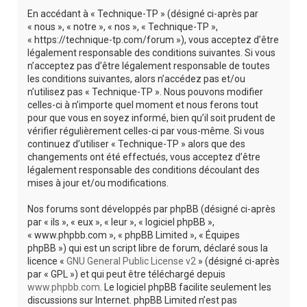
r
En accédant à « Technique-TP » (désigné ci-après par
c
« nous », « notre », « nos », « Technique-TP »,
« https://technique-tp.com/forum »), vous acceptez d’être
h
légalement responsable des conditions suivantes. Si vous
e
n’acceptez pas d’être légalement responsable de toutes
les conditions suivantes, alors n’accédez pas et/ou
r
n’utilisez pas « Technique-TP ». Nous pouvons modifier
celles-ci à n’importe quel moment et nous ferons tout
pour que vous en soyez informé, bien qu’il soit prudent de
vérifier régulièrement celles-ci par vous-même. Si vous
continuez d’utiliser « Technique-TP » alors que des
changements ont été effectués, vous acceptez d’être
légalement responsable des conditions découlant des
mises à jour et/ou modifications.
Nos forums sont développés par phpBB (désigné ci-après
par « ils », « eux », « leur », « logiciel phpBB »,
« www.phpbb.com », « phpBB Limited », « Équipes
phpBB ») qui est un script libre de forum, déclaré sous la
licence «
GNU General Public License v2
» (désigné ci-après
par « GPL ») et qui peut être téléchargé depuis
www.phpbb.com
. Le logiciel phpBB facilite seulement les
discussions sur Internet. phpBB Limited n’est pas