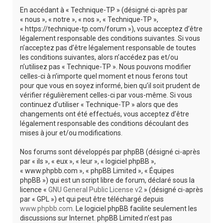
r
En accédant à « Technique-TP » (désigné ci-après par
c
« nous », « notre », « nos », « Technique-TP »,
« https://technique-tp.com/forum »), vous acceptez d’être
h
légalement responsable des conditions suivantes. Si vous
e
n’acceptez pas d’être légalement responsable de toutes
les conditions suivantes, alors n’accédez pas et/ou
r
n’utilisez pas « Technique-TP ». Nous pouvons modifier
celles-ci à n’importe quel moment et nous ferons tout
pour que vous en soyez informé, bien qu’il soit prudent de
vérifier régulièrement celles-ci par vous-même. Si vous
continuez d’utiliser « Technique-TP » alors que des
changements ont été effectués, vous acceptez d’être
légalement responsable des conditions découlant des
mises à jour et/ou modifications.
Nos forums sont développés par phpBB (désigné ci-après
par « ils », « eux », « leur », « logiciel phpBB »,
« www.phpbb.com », « phpBB Limited », « Équipes
phpBB ») qui est un script libre de forum, déclaré sous la
licence «
GNU General Public License v2
» (désigné ci-après
par « GPL ») et qui peut être téléchargé depuis
www.phpbb.com
. Le logiciel phpBB facilite seulement les
discussions sur Internet. phpBB Limited n’est pas