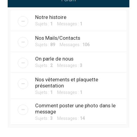
r
c
Notre histoire
h
Sujets :
1
Messages :
1
e
r
Nos Mails/Contacts
Sujets :
89
Messages :
106
On parle de nous
Sujets :
2
Messages :
3
Nos vêtements et plaquette
présentation
Sujets :
1
Messages :
1
Comment poster une photo dans le
message
Sujets :
3
Messages :
14