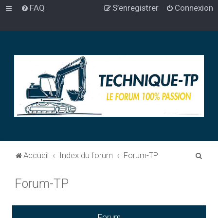
FAQ
S’enregistrer
Connexion
R
Accueil
Index du forum
Forum-TP
e
Forum-TP
c
h
e
Forum