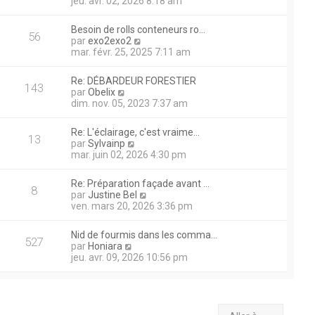
o
jeu. avr. 02, 2026 8:18 am
s
d
e
i
s
e
r
r
a
r
Besoin de rolls conteneurs ro…
m
l
56
g
n
V
par
exo2exo2
e
e
e
i
o
mar. févr. 25, 2025 7:11 am
s
d
e
i
s
e
r
r
a
r
Re: DÉBARDEUR FORESTIER
m
l
143
g
n
V
par
Obelix
e
e
e
i
o
dim. nov. 05, 2023 7:37 am
s
d
e
i
s
e
r
r
a
r
Re: L'éclairage, c'est vraime…
m
l
13
g
n
V
par
Sylvainp
e
e
e
i
o
mar. juin 02, 2026 4:30 pm
s
d
e
i
s
e
r
r
a
r
Re: Préparation façade avant …
m
l
8
g
n
V
par
Justine Bel
e
e
e
i
o
ven. mars 20, 2026 3:36 pm
s
d
e
i
s
e
r
r
a
r
Nid de fourmis dans les comma…
m
l
527
g
n
V
par
Honiara
e
e
e
i
o
jeu. avr. 09, 2026 10:56 pm
s
d
e
i
s
e
r
r
a
r
m
l
g
n
e
e
e
i
s
d