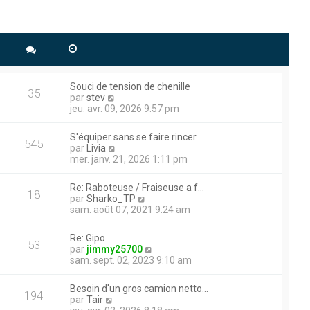
Souci de tension de chenille
35
V
par
stev
o
jeu. avr. 09, 2026 9:57 pm
i
r
S'équiper sans se faire rincer
l
545
V
par
Livia
e
o
mer. janv. 21, 2026 1:11 pm
d
i
e
r
r
Re: Raboteuse / Fraiseuse a f…
l
18
n
V
par
Sharko_TP
e
i
o
sam. août 07, 2021 9:24 am
d
e
i
e
r
r
r
Re: Gipo
m
l
53
n
V
par
jimmy25700
e
e
i
o
sam. sept. 02, 2023 9:10 am
s
d
e
i
s
e
r
r
a
r
Besoin d'un gros camion netto…
m
l
194
g
n
V
par
Tair
e
e
e
i