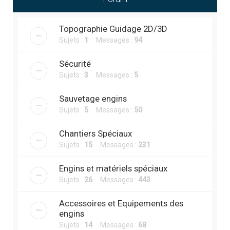
r
c
Topographie Guidage 2D/3D
h
Sujets :
1
Messages :
94
e
r
Sécurité
Sujets :
3
Messages :
5
Sauvetage engins
Sujets :
5
Messages :
50
Chantiers Spéciaux
Sujets :
15
Messages :
231
Engins et matériels spéciaux
Sujets :
26
Messages :
443
Accessoires et Equipements des
engins
Sujets :
14
Messages :
68