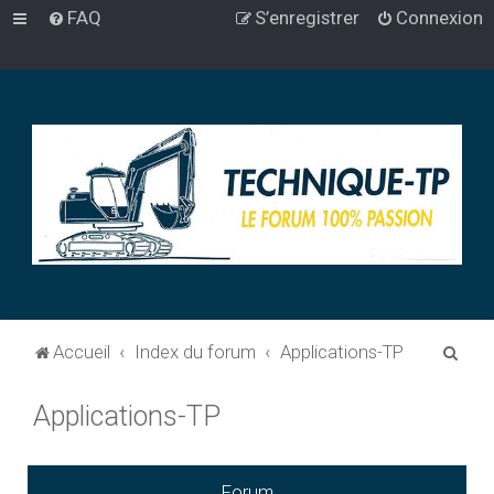
FAQ
S’enregistrer
Connexion
R
Accueil
Index du forum
Applications-TP
e
Applications-TP
c
h
e
Forum