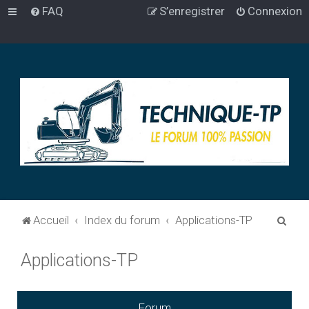
FAQ
S’enregistrer
Connexion
R
Accueil
Index du forum
Applications-TP
e
Applications-TP
c
h
e
Forum