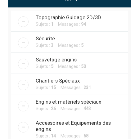
r
c
Topographie Guidage 2D/3D
h
Sujets :
1
Messages :
94
e
r
Sécurité
Sujets :
3
Messages :
5
Sauvetage engins
Sujets :
5
Messages :
50
Chantiers Spéciaux
Sujets :
15
Messages :
231
Engins et matériels spéciaux
Sujets :
26
Messages :
443
Accessoires et Equipements des
engins
Sujets :
14
Messages :
68