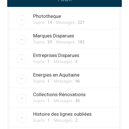
r
c
Phototheque
h
Sujets :
14
Messages :
221
e
r
Marques Disparues
Sujets :
29
Messages :
182
Entreprises Disparues
Sujets :
1
Messages :
3
Energies en Aquitaine
Sujets :
1
Messages :
96
Collections-Rénovations
Sujets :
1
Messages :
46
Histoire des lignes oubliées
Sujets :
1
Messages :
2