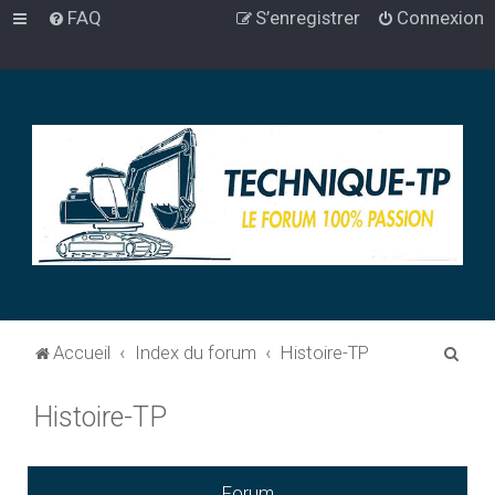
FAQ
S’enregistrer
Connexion
R
Accueil
Index du forum
Histoire-TP
e
Histoire-TP
c
h
e
Forum