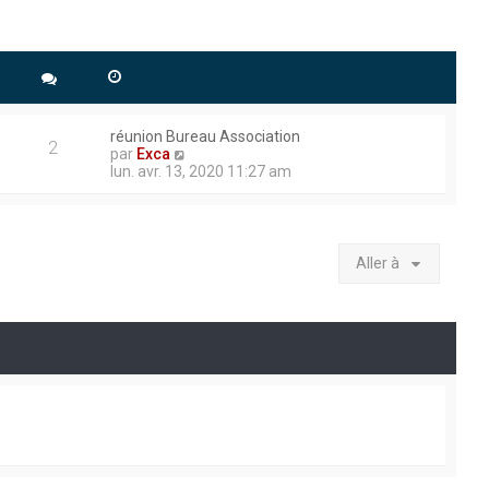
réunion Bureau Association
2
V
par
Exca
o
lun. avr. 13, 2020 11:27 am
i
r
l
e
d
Aller à
e
r
n
i
e
r
m
e
s
s
a
g
e