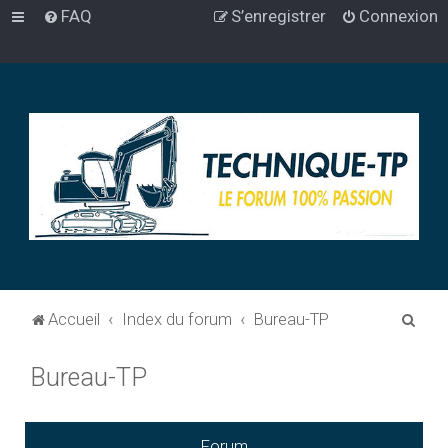
FAQ
S’enregistrer
Connexion
R
Accueil
Index du forum
Bureau-TP
e
Bureau-TP
c
h
e
Forum