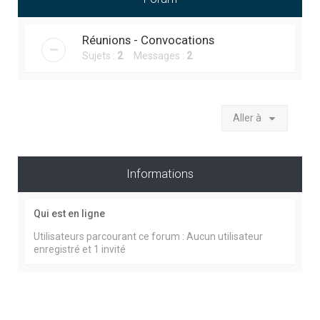
r
c
Réunions - Convocations
h
Sujets :
2
Messages :
2
e
r
Aller à
Informations
Qui est en ligne
Utilisateurs parcourant ce forum : Aucun utilisateur
enregistré et 1 invité