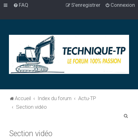
FAQ
S’enregistrer
Connexion
Accueil
Index du forum
Actu-TP
Section vidéo
R
e
Section vidéo
c