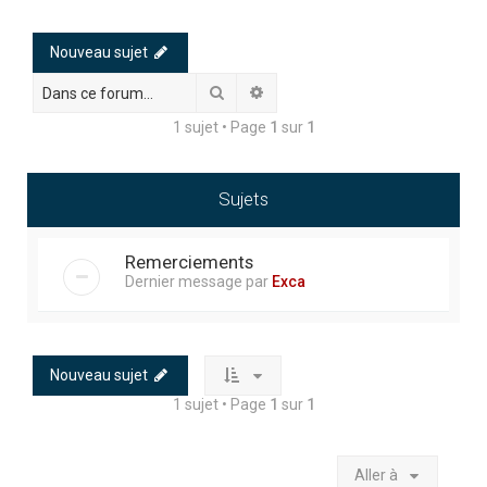
h
e
Nouveau sujet
r
Rechercher
Recherche avancée
c
1 sujet • Page
1
sur
1
h
e
r
Sujets
Remerciements
Dernier message par
Exca
Nouveau sujet
1 sujet • Page
1
sur
1
Aller à