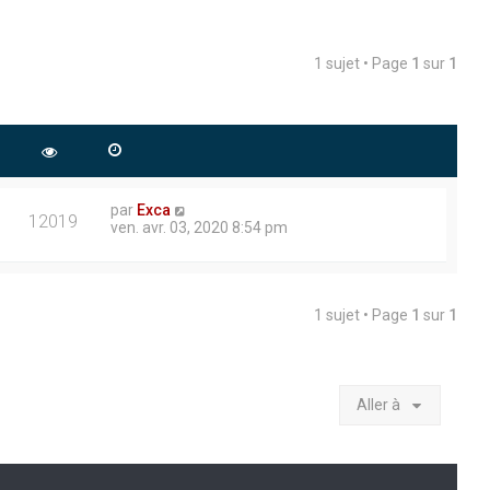
1 sujet • Page
1
sur
1
par
Exca
12019
ven. avr. 03, 2020 8:54 pm
1 sujet • Page
1
sur
1
Aller à