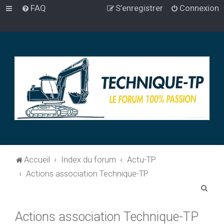
FAQ
S’enregistrer
Connexion
Accueil
Index du forum
Actu-TP
Actions association Technique-TP
R
e
Actions association Technique-TP
c