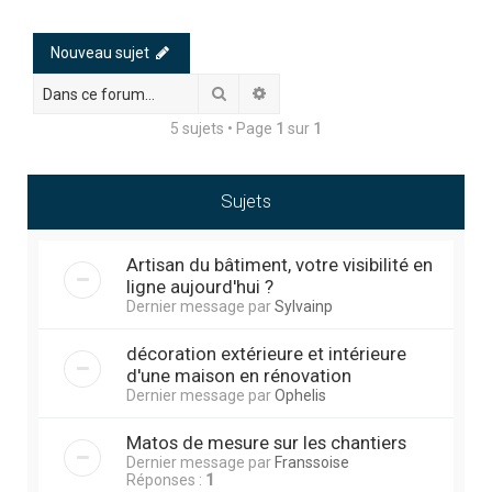
h
e
Nouveau sujet
r
Rechercher
Recherche avancée
c
5 sujets • Page
1
sur
1
h
e
r
Sujets
Artisan du bâtiment, votre visibilité en
ligne aujourd'hui ?
Dernier message par
Sylvainp
décoration extérieure et intérieure
d'une maison en rénovation
Dernier message par
Ophelis
Matos de mesure sur les chantiers
Dernier message par
Franssoise
Réponses :
1