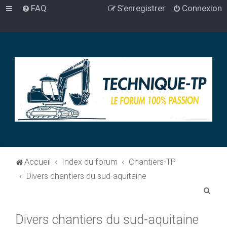
FAQ
S’enregistrer
Connexion
Accueil
Index du forum
Chantiers-TP
Divers chantiers du sud-aquitaine
R
e
Divers chantiers du sud-aquitaine
c