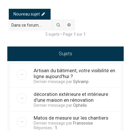
h
e
Nouveau sujet
r
Rechercher
Recherche avancée
c
5 sujets • Page
1
sur
1
h
e
r
Sujets
Artisan du bâtiment, votre visibilité en
ligne aujourd'hui ?
Dernier message par
Sylvainp
décoration extérieure et intérieure
d'une maison en rénovation
Dernier message par
Ophelis
Matos de mesure sur les chantiers
Dernier message par
Franssoise
Réponses :
1