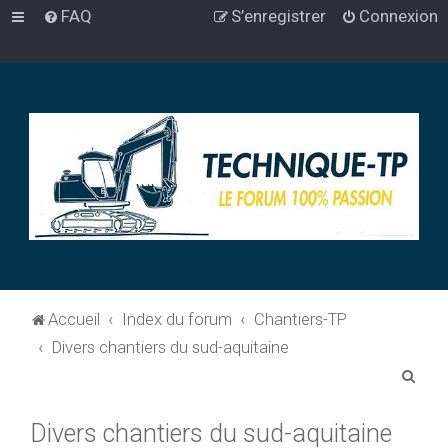
FAQ
S’enregistrer
Connexion
Accueil
Index du forum
Chantiers-TP
Divers chantiers du sud-aquitaine
R
e
Divers chantiers du sud-aquitaine
c