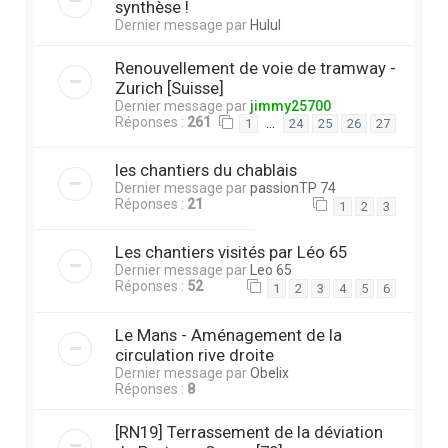
synthèse !
Dernier message par
Hulul
Renouvellement de voie de tramway -
Zurich [Suisse]
Dernier message par
jimmy25700
Réponses :
261
…
1
24
25
26
27
les chantiers du chablais
Dernier message par
passionTP 74
Réponses :
21
1
2
3
Les chantiers visités par Léo 65
Dernier message par
Leo 65
Réponses :
52
1
2
3
4
5
6
Le Mans - Aménagement de la
circulation rive droite
Dernier message par
Obelix
Réponses :
8
[RN19] Terrassement de la déviation