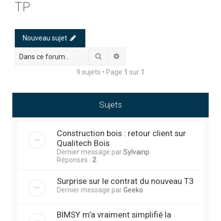
TP
h
e
r
Nouveau sujet
c
Rechercher
Recherche avancée
h
9 sujets • Page
1
sur
1
e
r
Sujets
Construction bois : retour client sur
Qualitech Bois
Dernier message par
Sylvainp
Réponses :
2
Surprise sur le contrat du nouveau T3
Dernier message par
Geeko
BIMSY m’a vraiment simplifié la