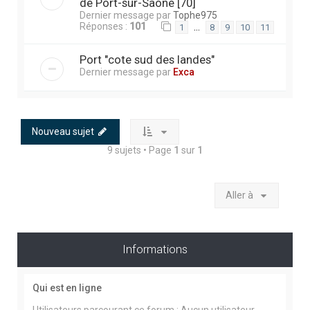
de Port-sur-Saone [70]
Dernier message par
Tophe975
Réponses :
101
…
1
8
9
10
11
Port "cote sud des landes"
Dernier message par
Exca
Nouveau sujet
9 sujets • Page
1
sur
1
Aller à
Informations
Qui est en ligne
Utilisateurs parcourant ce forum : Aucun utilisateur