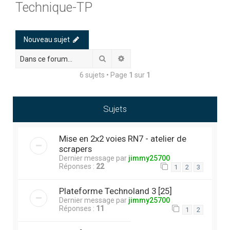
Technique-TP
h
e
r
Nouveau sujet
c
Rechercher
Recherche avancée
h
6 sujets • Page
1
sur
1
e
r
Sujets
Mise en 2x2 voies RN7 - atelier de
scrapers
Dernier message par
jimmy25700
Réponses :
22
1
2
3
Plateforme Technoland 3 [25]
Dernier message par
jimmy25700
Réponses :
11
1
2