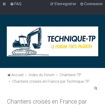
FAQ
S’enregistrer
Connexion
Accueil
Index du forum
Chantiers-TP
Chantiers croisés en France par Technique-TP
R
e
Chantiers croisés en France par
c