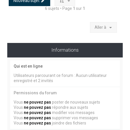
Nouveau sujet
6 sujets • Page
1
sur
1
Aller à
Informations
Qui est en ligne
Utilisateurs parcourant ce forum : Aucun utilisateur
enregistré et 2 invités
Permissions du forum
Vous
ne pouvez pas
poster de nouveaux sujets
Vous
ne pouvez pas
répondre aux sujets
Vous
ne pouvez pas
modifier vos messages
Vous
ne pouvez pas
supprimer vos messages
Vous
ne pouvez pas
joindre des fichiers