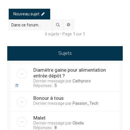
h
e
Nouveau sujet
r
Rechercher
Recherche avancée
c
6 sujets • Page
1
sur
1
h
e
r
Sujets
Diamètre gaine pour alimentation
entrée dépôt ?
Dernier message par
Cathyroro
Réponses :
5
Bonour à tous
Dernier message par
Passion_Tech
Malet
Dernier message par
Obelix
Réponses :
8