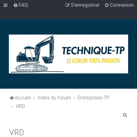
FAQ
S’enregistrer
Connexion
Accueil
Index du forum
Entreprises-TP
VRD
R
e
VRD
c