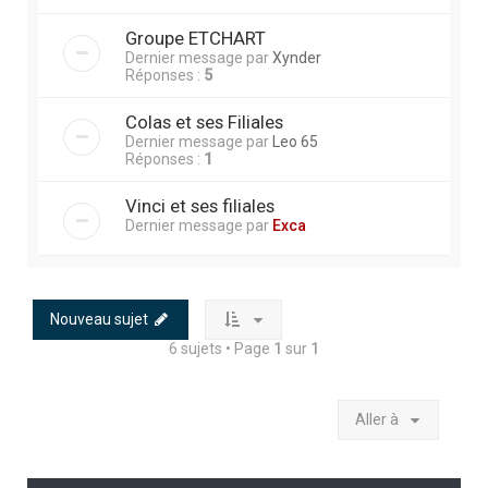
Groupe ETCHART
Dernier message par
Xynder
Réponses :
5
Colas et ses Filiales
Dernier message par
Leo 65
Réponses :
1
Vinci et ses filiales
Dernier message par
Exca
Nouveau sujet
6 sujets • Page
1
sur
1
Aller à