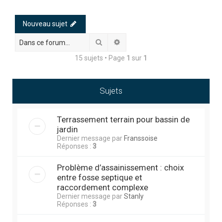
h
e
Nouveau sujet
r
Rechercher
Recherche avancée
c
15 sujets • Page
1
sur
1
h
e
r
Sujets
Terrassement terrain pour bassin de
jardin
Dernier message par
Franssoise
Réponses :
3
Problème d’assainissement : choix
entre fosse septique et
raccordement complexe
Dernier message par
Stanly
Réponses :
3