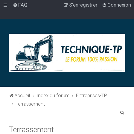
FAQ
S’enregistrer
Connexion
Accueil
Index du forum
Entreprises-TP
Terrassement
R
e
Terrassement
c