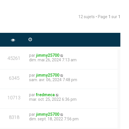
12 sujets • Page
1
sur
1
par
jimmy25700
45261
dim. mai 26, 2024 7:13 am
par
jimmy25700
6345
sam. avr. 06, 2024 7:48 pm
par
fredmeca
10713
mar. oct. 25, 2022 6:36 pm
par
jimmy25700
8318
dim. sept. 18, 2022 7:56 pm