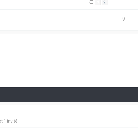
1
2
9
t 1 invité