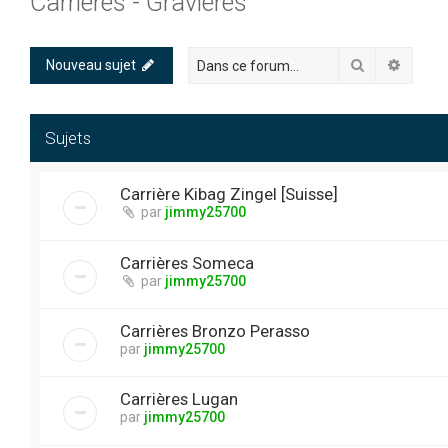
Carrières - Gravières
Rechercher
Recher
Nouveau sujet
Sujets
Carrière Kibag Zingel [Suisse]
par
jimmy25700
Carrières Someca
par
jimmy25700
Carrières Bronzo Perasso
par
jimmy25700
Carrières Lugan
par
jimmy25700