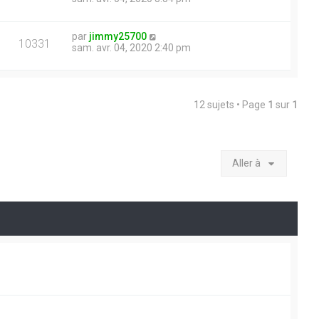
par
jimmy25700
10331
sam. avr. 04, 2020 2:40 pm
12 sujets • Page
1
sur
1
Aller à