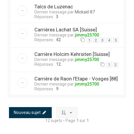
Talcs de Luzenac
Dernier message par
Mickaël 87
Réponses :
3
Carrières Lachat SA [Suisse]
Dernier message par
jimmy25700
Réponses :
42
1
2
3
4
5
Carrière Holcim Kehrsiten [Suisse]
Dernier message par
jimmy25700
Réponses :
12
1
2
Carrière de Raon l'Etape - Vosges [88]
Dernier message par
jimmy25700
Réponses :
9
Nouveau sujet
12 sujets • Page
1
sur
1