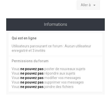
Aller à
Informations
Qui est en ligne
Utilisateurs parcourant ce forum : Aucun utilisateur
enregistré et 3 invités
Permissions du forum
Vous
ne pouvez pas
poster de nouveaux sujets
Vous
ne pouvez pas
répondre aux sujets
Vous
ne pouvez pas
modifier vos messages
Vous
ne pouvez pas
supprimer vos messages
Vous
ne pouvez pas
joindre des fichiers