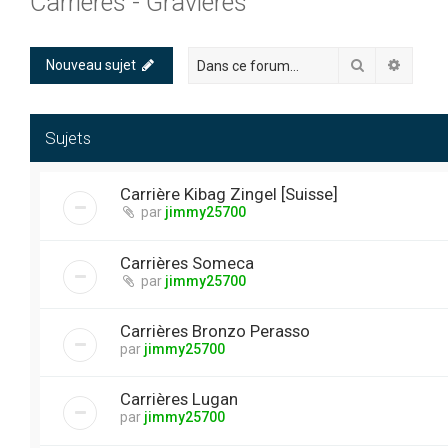
Carrières - Gravières
Rechercher
Recher
Nouveau sujet
Sujets
Carrière Kibag Zingel [Suisse]
par
jimmy25700
Carrières Someca
par
jimmy25700
Carrières Bronzo Perasso
par
jimmy25700
Carrières Lugan
par
jimmy25700