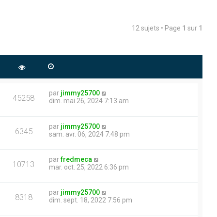
12 sujets • Page
1
sur
1
par
jimmy25700
45258
dim. mai 26, 2024 7:13 am
par
jimmy25700
6345
sam. avr. 06, 2024 7:48 pm
par
fredmeca
10713
mar. oct. 25, 2022 6:36 pm
par
jimmy25700
8318
dim. sept. 18, 2022 7:56 pm