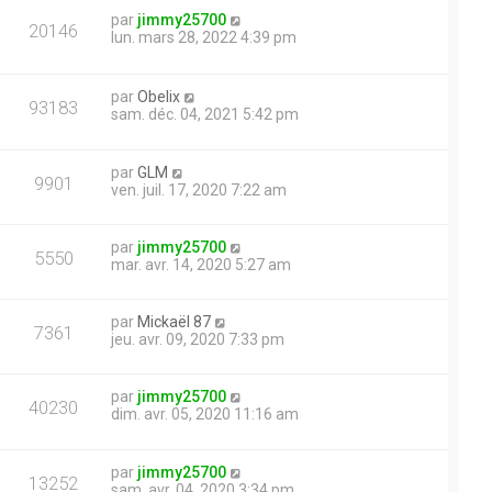
par
jimmy25700
20146
lun. mars 28, 2022 4:39 pm
par
Obelix
93183
sam. déc. 04, 2021 5:42 pm
par
GLM
9901
ven. juil. 17, 2020 7:22 am
par
jimmy25700
5550
mar. avr. 14, 2020 5:27 am
par
Mickaël 87
7361
jeu. avr. 09, 2020 7:33 pm
par
jimmy25700
40230
dim. avr. 05, 2020 11:16 am
par
jimmy25700
13252
sam. avr. 04, 2020 3:34 pm