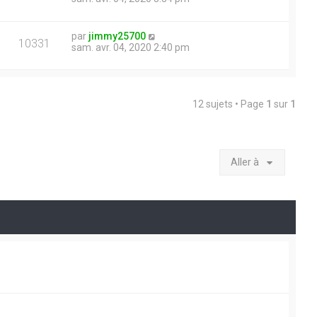
par
jimmy25700
10331
sam. avr. 04, 2020 2:40 pm
12 sujets • Page
1
sur
1
Aller à