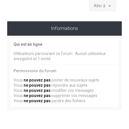
Aller à
Informations
Qui est en ligne
Utilisateurs parcourant ce forum : Aucun utilisateur
enregistré et 1 invité
Permissions du forum
Vous
ne pouvez pas
poster de nouveaux sujets
Vous
ne pouvez pas
répondre aux sujets
Vous
ne pouvez pas
modifier vos messages
Vous
ne pouvez pas
supprimer vos messages
Vous
ne pouvez pas
joindre des fichiers