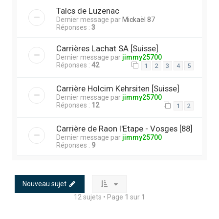
Talcs de Luzenac
Dernier message par
Mickaël 87
Réponses :
3
Carrières Lachat SA [Suisse]
Dernier message par
jimmy25700
Réponses :
42
1
2
3
4
5
Carrière Holcim Kehrsiten [Suisse]
Dernier message par
jimmy25700
Réponses :
12
1
2
Carrière de Raon l'Etape - Vosges [88]
Dernier message par
jimmy25700
Réponses :
9
Nouveau sujet
12 sujets • Page
1
sur
1