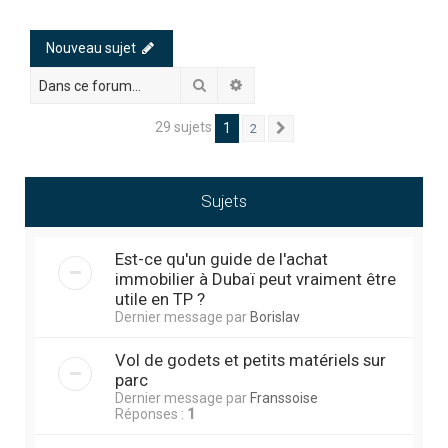
h
e
Nouveau sujet
r
Rechercher
Recherche avancée
c
h
29 sujets
1
2
Suivante
e
r
Sujets
Est-ce qu'un guide de l'achat
immobilier à Dubaï peut vraiment être
utile en TP ?
Dernier message par
Borislav
Vol de godets et petits matériels sur
parc
Dernier message par
Franssoise
Réponses :
1