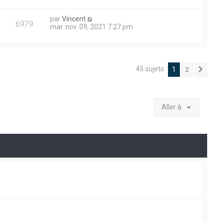
par
Vincent
6979
mar. nov. 09, 2021 7:27 pm
45 sujets
1
2
Suiv
Aller à