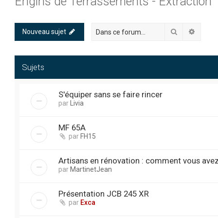
Engins de Terrassements - Extraction
Rechercher
Recher
Nouveau sujet
Sujets
S'équiper sans se faire rincer
par
Livia
MF 65A
par
FH15
Artisans en rénovation : comment vous avez
par
MartinetJean
Présentation JCB 245 XR
par
Exca