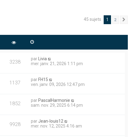
45 sujets
1
2
Suiv
par
Livia
3238
mer. janv. 21, 2026 1:11 pm
par
FH15
1137
ven. janv. 09, 2026 12:47 pm
par
PascalHarmonie
1852
sam. nov. 29, 2025 6:14 pm
par
Jean-louis12
9928
mer. nov. 12, 2025 4:16 am