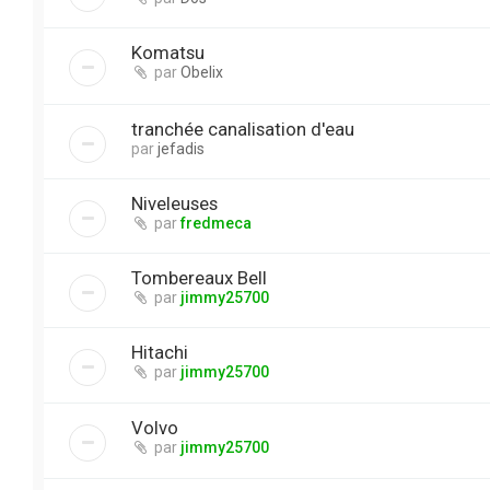
Komatsu
par
Obelix
tranchée canalisation d'eau
par
jefadis
Niveleuses
par
fredmeca
Tombereaux Bell
par
jimmy25700
Hitachi
par
jimmy25700
Volvo
par
jimmy25700