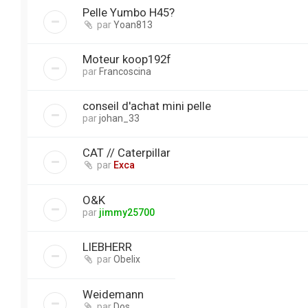
Pelle Yumbo H45?
par
Yoan813
Moteur koop192f
par
Francoscina
conseil d'achat mini pelle
par
johan_33
CAT // Caterpillar
par
Exca
O&K
par
jimmy25700
LIEBHERR
par
Obelix
Weidemann
par
Dos