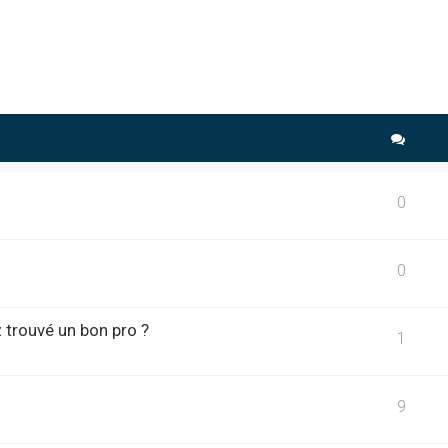
che avancée
0
0
 trouvé un bon pro ?
1
9