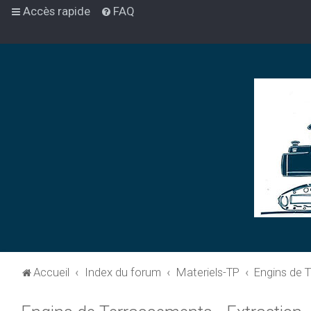
Accès rapide
FAQ
Accueil
Index du forum
Materiels-TP
Engins de T