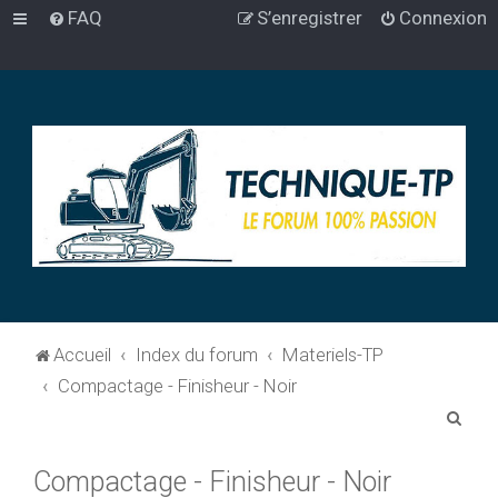
FAQ
S’enregistrer
Connexion
Accueil
Index du forum
Materiels-TP
Compactage - Finisheur - Noir
R
e
Compactage - Finisheur - Noir
c