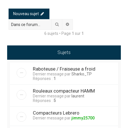
h
e
Nouveau sujet
r
Rechercher
Recherche avancée
c
6 sujets • Page
1
sur
1
h
e
r
Sujets
Raboteuse / Fraiseuse a froid
Dernier message par
Sharko_TP
Réponses :
1
Rouleaux compacteur HAMM
Dernier message par
laurent
Réponses :
5
Compacteurs Lebrero
Dernier message par
jimmy25700