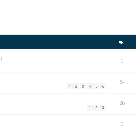
che avancée
!
0
54
1
2
3
4
5
6
28
1
2
3
0