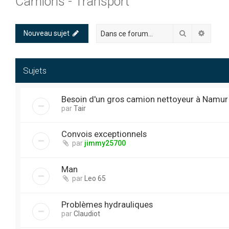
Camions - Transport
Rechercher
Recher
Nouveau sujet
Sujets
Besoin d'un gros camion nettoyeur à Namur 
par
Tair
Convois exceptionnels
par
jimmy25700
Man
par
Leo 65
Problèmes hydrauliques
par
Claudiot