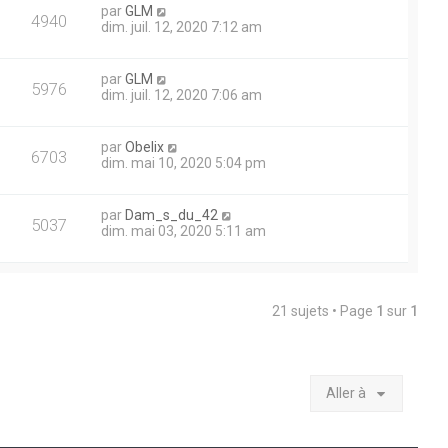
par
GLM
4940
dim. juil. 12, 2020 7:12 am
par
GLM
5976
dim. juil. 12, 2020 7:06 am
par
Obelix
6703
dim. mai 10, 2020 5:04 pm
par
Dam_s_du_42
5037
dim. mai 03, 2020 5:11 am
21 sujets • Page
1
sur
1
Aller à