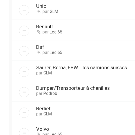
Unic
par
GLM
Renault
par
Leo 65
Daf
par
Leo 65
Saurer, Berna, FBW... les camions suisses
par
GLM
Dumper/Transporteur à chenilles
par
Podrob
Berliet
par
GLM
Volvo
par
Leo 65