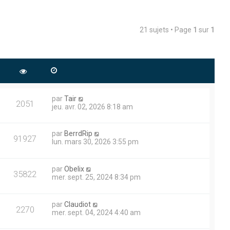
21 sujets • Page
1
sur
1
par
Tair
2051
jeu. avr. 02, 2026 8:18 am
par
BerrdRip
91927
lun. mars 30, 2026 3:55 pm
par
Obelix
35822
mer. sept. 25, 2024 8:34 pm
par
Claudiot
2270
mer. sept. 04, 2024 4:40 am