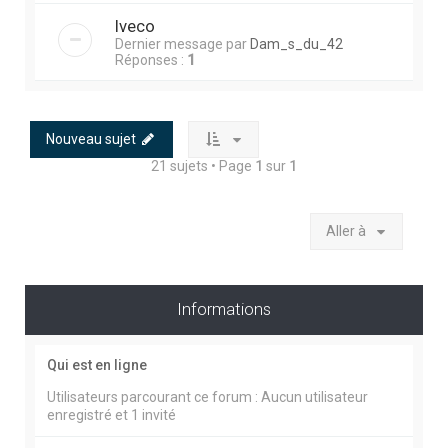
Iveco
Dernier message par
Dam_s_du_42
Réponses :
1
Nouveau sujet
21 sujets • Page
1
sur
1
Aller à
Informations
Qui est en ligne
Utilisateurs parcourant ce forum : Aucun utilisateur
enregistré et 1 invité