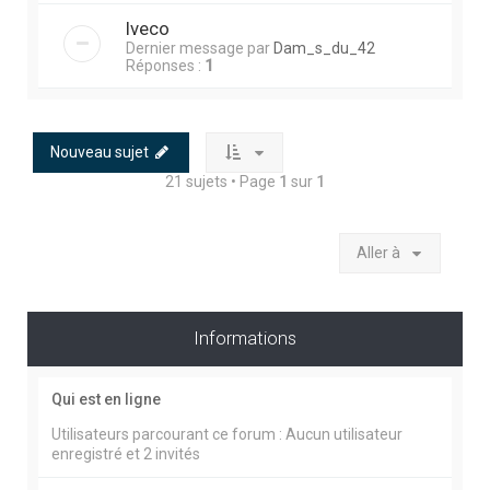
Iveco
Dernier message par
Dam_s_du_42
Réponses :
1
Nouveau sujet
21 sujets • Page
1
sur
1
Aller à
Informations
Qui est en ligne
Utilisateurs parcourant ce forum : Aucun utilisateur
enregistré et 2 invités