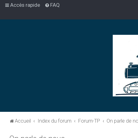
Accès rapide
FAQ
Accueil
Index du forum
Forum-TP
On parle de n