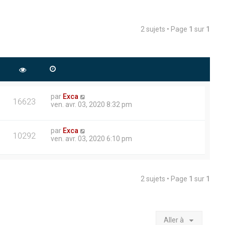
2 sujets • Page
1
sur
1
par
Exca
16623
ven. avr. 03, 2020 8:32 pm
par
Exca
10292
ven. avr. 03, 2020 6:10 pm
2 sujets • Page
1
sur
1
Aller à