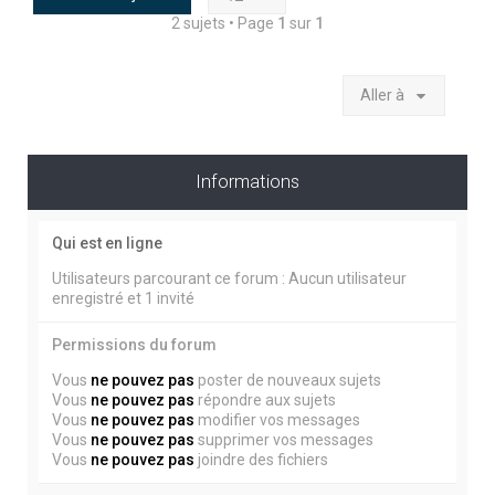
2 sujets • Page
1
sur
1
Aller à
Informations
Qui est en ligne
Utilisateurs parcourant ce forum : Aucun utilisateur
enregistré et 1 invité
Permissions du forum
Vous
ne pouvez pas
poster de nouveaux sujets
Vous
ne pouvez pas
répondre aux sujets
Vous
ne pouvez pas
modifier vos messages
Vous
ne pouvez pas
supprimer vos messages
Vous
ne pouvez pas
joindre des fichiers