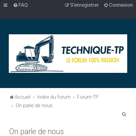
FAQ
S’enregistrer
Connexion
Accueil
Index du forum
Forum-TP
On parle de nous
R
e
On parle de nous
c