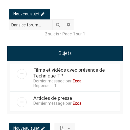
h
e
Nouveau sujet
r
Rechercher
Recherche avancée
c
2 sujets • Page
1
sur
1
h
e
r
Sujets
Films et vidéos avec présence de
Technique-TP
Dernier message par
Exca
Réponses :
1
Articles de presse
Dernier message par
Exca
Nouveau sujet